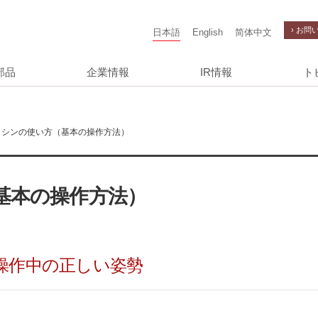
› お問
日本語
English
简体中文
部品
企業情報
IR情報
ト
シンの使い方（基本の操作方法）
基本の操作方法）
.操作中の正しい姿勢