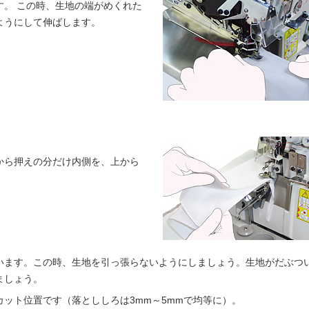
。 この時、生地の端がめくれた
ようにして伸ばします。
。
から押えの分だけ内側を、上から
。
います。この時、生地を引っ張らないようにしましょう。生地がだぶつ
ましょう。
ット位置です（落とししろは3mm～5mmで均等に）。