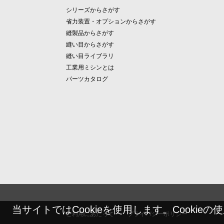
シリーズからさがす
省力装置・オプションからさがす
縫製品からさがす
縫い目からさがす
縫い目ライブラリ
工業用ミシンとは
パーツカタログ
当サイトではCookieを使用します。Cookie
ご利用にあたって
プライバシーポリシー