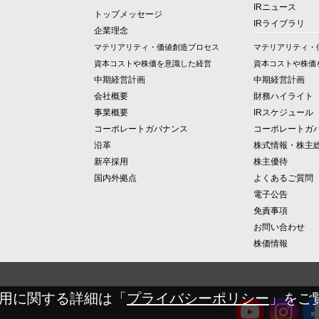
IRニュース
トップメッセージ
IRライブラリ
企業理念
マテリアリティ・価値創造プロセス
マテリアリティ・
資本コストや株価を意識した経営
資本コストや株価
中期経営計画
中期経営計画
会社概要
財務ハイライト
事業概要
IRスケジュール
コーポレートガバナンス
コーポレートガ
沿革
株式情報・株主
新卒採用
株主優待
国内外拠点
よくあるご質問
電子公告
免責事項
お問い合わせ
株価情報
の使用に関する詳細は「
プライバシーポリシー
」をご